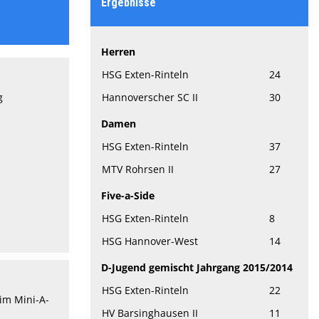
Ergebnisse
Herren
HSG Exten-Rinteln
24
g
Hannoverscher SC II
30
Damen
HSG Exten-Rinteln
37
MTV Rohrsen II
27
Five-a-Side
HSG Exten-Rinteln
8
HSG Hannover-West
14
D-Jugend gemischt Jahrgang 2015/2014
HSG Exten-Rinteln
22
im Mini-A-
HV Barsinghausen II
11