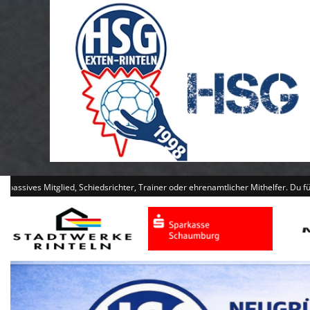
d, Schiedsrichter, Trainer oder ehrenamtlicher Mithelfer. Du fühlst dich angespr