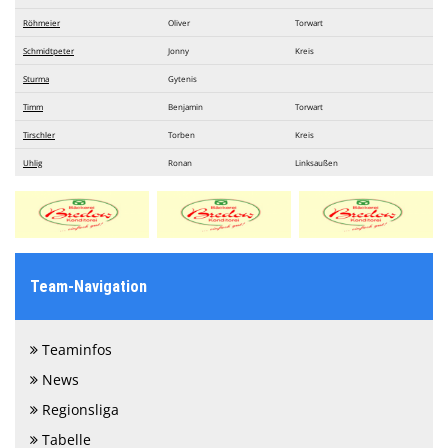
Röhmeier
Oliver
Torwart
Schmidtpeter
Jonny
Kreis
Sturma
Gytenis
Timm
Benjamin
Torwart
Tirschler
Torben
Kreis
Uhlig
Ronan
Linksaußen
Team-Navigation
Teaminfos
News
Regionsliga
Tabelle