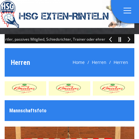
Home
tler, passives Mitglied, Schiedsrichter, Trainer oder ehrenamtlicher Mithelfer. 
Verein
Herren
Home
Herren
Herren
Mannschaften
Spielbetrieb
Mitgliedschaft & Kontakt
Mannschaftsfoto
Rinteln Sport