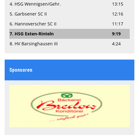
4. HSG Wennigsen/Gehr.
13:15
5. Garbsener SC II
12:16
6. Hannoverscher SC II
11:17
7. HSG Exten-Rinteln
9:19
8. HV Barsinghausen III
4:24
Sponsoren