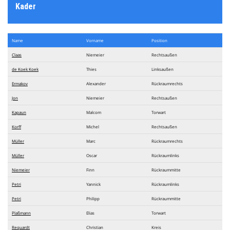
Kader
Name
Vorname
Position
Claas
Niemeier
Rechtsaußen
de Koek Koek
Thies
Linksaußen
Ermakov
Alexander
Rückraumrechts
Jon
Niemeier
Rechtsaußen
Kapaun
Malcom
Torwart
Korff
Michel
Rechtsaußen
Müller
Marc
Rückraumrechts
Müller
Oscar
Rückraumlinks
Niemeier
Finn
Rückraummitte
Petri
Yannick
Rückraumlinks
Petri
Philipp
Rückraummitte
Plaßmann
Elias
Torwart
Requardt
Christian
Kreis