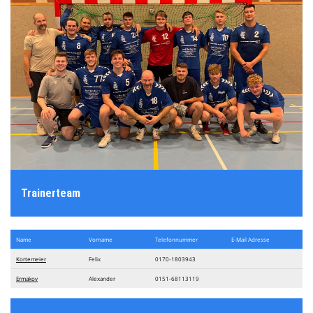
Trainerteam
Name
Vorname
Telefon​nummer
E-Mail Adresse
Kortemeier
Felix
0170-1803943
Ermakov
Alexander
0151-68113119